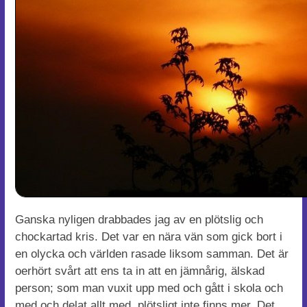
Ganska nyligen drabbades jag av en plötslig och
chockartad kris. Det var en nära vän som gick bort i
en olycka och världen rasade liksom samman. Det är
oerhört svårt att ens ta in att en jämnårig, älskad
person; som man vuxit upp med och gått i skola och
med och delat allt med, plötsligt inte finns mer. Det