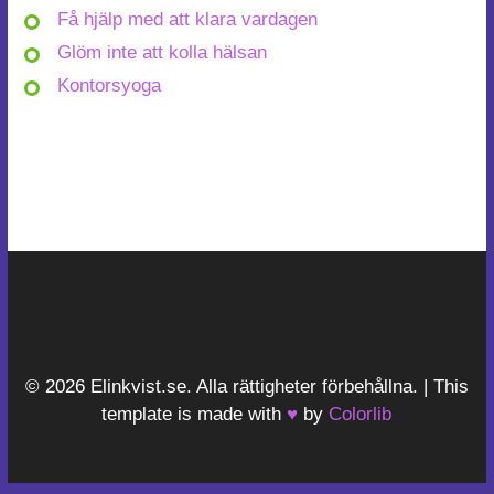
Få hjälp med att klara vardagen
Glöm inte att kolla hälsan
Kontorsyoga
© 2026 Elinkvist.se. Alla rättigheter förbehållna. | This
template is made with
♥
by
Colorlib