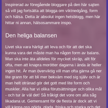
Inspirerad av föregående bloggare på den här sajten
så vill jag fortsätta att blogga om viktnedgång, form
och hälsa. Detta är absolut ingen hetsblogg, men här
hittar ni annan, hälsosammare inspo.
Den heliga balansen
Livet ska vara härligt att leva och för att det ska
kunna vara det måste man ha någon form av balans.
Man ska inte äta alldeles för mycket skräp, allt för
ofta, men att knapra morötter dagarna i ända är heller
ingen hit. Är man överviktig vill man ofta gärna gå ner
lite grann för att bli mer bekväm med sig själv och är
man helt otränad gör det gott med lite form och
muskler. Alla har vi olika förutsättningar och olika mål
- och tur är väl det! Så tråkigt det vore om alla såg
likadana ut. Gemensamt för de flesta är dock att vi
vill känna oss nöjda, glada, friska och starka och det