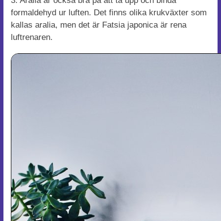
3. Aralia är också bra på att ta upp och binda
formaldehyd ur luften. Det finns olika krukväxter som
kallas aralia, men det är Fatsia japonica är rena
luftrenaren.